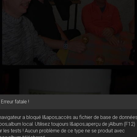
Erreur fatale !
navigateur a bloqué l&apos;accès au fichier de base de donnée
pos;album local. Utilisez toujours l&apos;aperçu de jAlbum (F12)
r les tests ! Aucun problème de ce type ne se produit avec