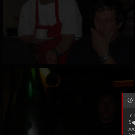
Le 
l&a
pou